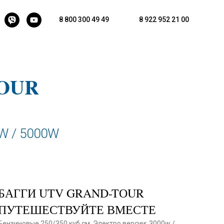
8 800 300 49 49
8 922 952 21 00
OUR
W / 5000W
БАГГИ UTV GRAND-TОUR
ПУТЕШЕСТВУЙТЕ ВМЕСТЕ
Бензиновые 250/350 куб.см. Электро версии: 3000w /